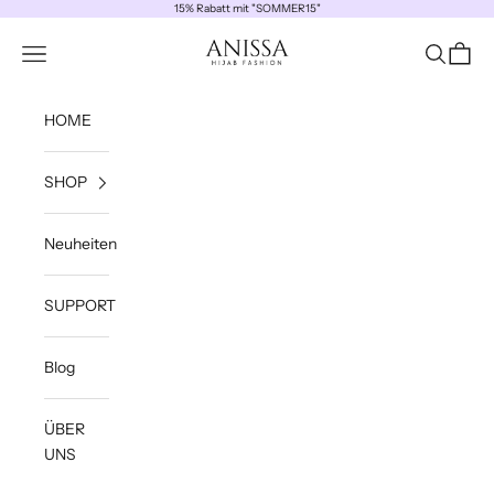
Zum Inhalt springen
15% Rabatt mit "SOMMER15"
ANISSA
Navigationsmenü öffnen
Suche öff
Waren
HOME
SHOP
Neuheiten
SUPPORT
Blog
ÜBER
UNS