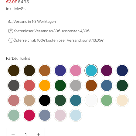
Angebot
Regulärer Preis
€3.99
€4.95
inkl. MwSt.
Versand in 1-3 Werktagen
Kostenloser Versand ab 80€, ansonsten 4,80€
Österreich ab 100€ kostenloser Versand, sonst 13,05€
Farbe: Turkis
Anzahl verringern
Anzahl verringern