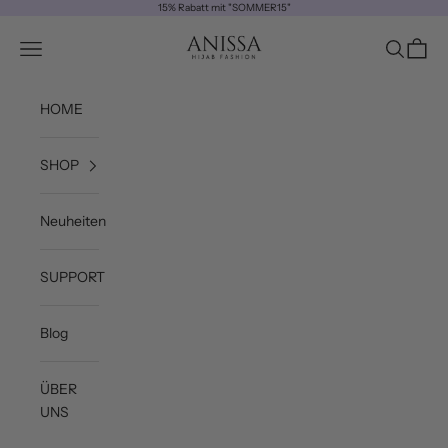
Zum Inhalt springen
15% Rabatt mit "SOMMER15"
ANISSA
Navigationsmenü öffnen
Suche öff
Waren
HOME
SHOP
Neuheiten
SUPPORT
Blog
ÜBER
UNS