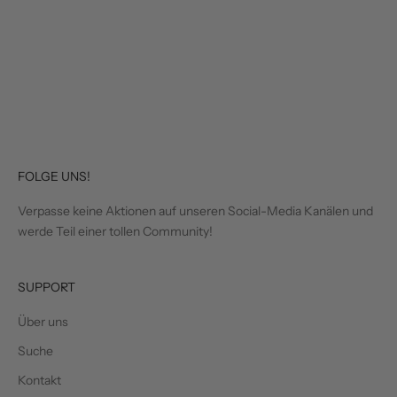
In den Warenkorb
In den Warenkorb
Crep Hijab Sand
Crep Hijab Rosa
Angebot
Angebot
€4.99
€4.99
FOLGE UNS!
Verpasse keine Aktionen auf unseren Social-Media Kanälen und
werde Teil einer tollen Community!
SUPPORT
Über uns
Suche
Kontakt