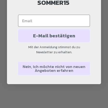
SOMMER15
In den Warenkorb
In den Warenkorb
E-Mail bestätigen
Crep Hijab Karamell
Crep Hijab Hellgrau
Angebot
Angebot
€4.99
€4.99
Mit der Anmeldung stimmst du zu
Newsletter zu erhalten.
Nein, ich möchte nicht von neuen
Angeboten erfahren