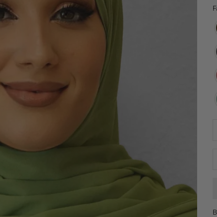
F
A
B