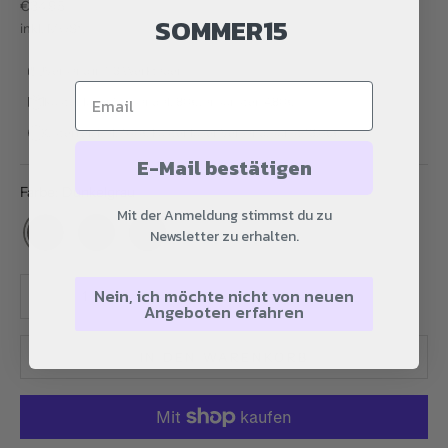
Angebot
€34.95
SOMMER15
inkl. MwSt.
Versand in 1-3 Werktagen
Kostenloser Versand ab 80€, ansonsten 4,80€
Österreich ab 100€ kostenloser Versand, sonst 13,05€
E-Mail bestätigen
Farbe: Dunkelgrau
Mit der Anmeldung stimmst du zu
Newsletter zu erhalten.
Anzahl verringern
Anzahl verringern
Nein, ich möchte nicht von neuen
Angeboten erfahren
IN DEN WARENKORB