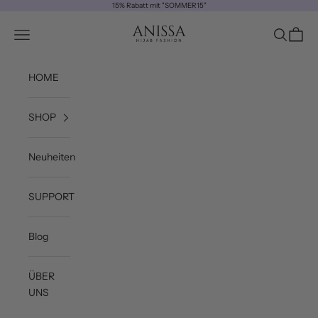
Zum Inhalt springen
15% Rabatt mit "SOMMER15"
ANISSA
Navigationsmenü öffnen
Suche öff
Waren
HOME
SHOP
Neuheiten
SUPPORT
Blog
ÜBER
UNS