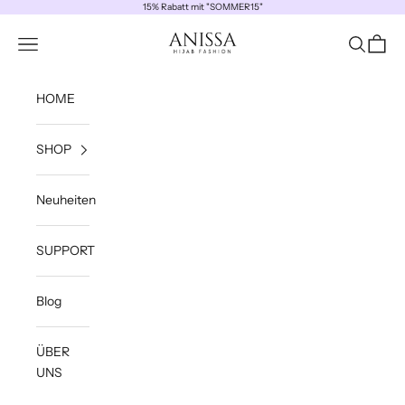
Zum Inhalt springen
15% Rabatt mit "SOMMER15"
ANISSA
Navigationsmenü öffnen
Suche öff
Waren
HOME
SHOP
Neuheiten
SUPPORT
Blog
ÜBER
UNS