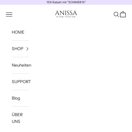
Zum Inhalt springen
15% Rabatt mit "SOMMER15"
ANISSA
Navigationsmenü öffnen
Suche öff
Waren
HOME
SHOP
Neuheiten
SUPPORT
Blog
ÜBER
UNS