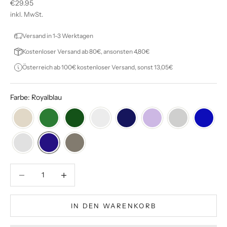
Angebot
€29.95
inkl. MwSt.
Versand in 1-3 Werktagen
Kostenloser Versand ab 80€, ansonsten 4,80€
Österreich ab 100€ kostenloser Versand, sonst 13,05€
Farbe: Royalblau
Anzahl verringern
Anzahl verringern
IN DEN WARENKORB