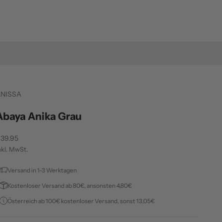
NISSA
Abaya Anika Grau
ngebot
39.95
nkl. MwSt.
Versand in 1-3 Werktagen
Kostenloser Versand ab 80€, ansonsten 4,80€
Österreich ab 100€ kostenloser Versand, sonst 13,05€