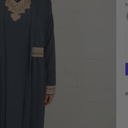
F
A
B