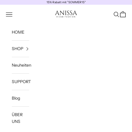
Zum Inhalt springen
15% Rabatt mit "SOMMER15"
ANISSA
Navigationsmenü öffnen
Suche öff
Waren
HOME
SHOP
Neuheiten
SUPPORT
Blog
ÜBER
UNS